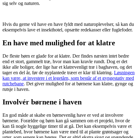
sig selv og naturen.
Hvis du gerne vil have en have fyldt med naturoplevelser, så kan du
eksempelvis lave et insekthotel, opsætte redekasser eller fuglefoder.
En have med mulighed for at klatre
De fleste børn er glade for at klatre. Der findes næsten intet bedre
end et stort, gammelt træ, hvor man kan kravle rundt. Dog er det
ikke alle boliger, der lige har et klatrevenligt træ i baghaven, og det
tager en del år, før de nyplantede træer er klar til klatring.
Løsningen
kan være, at investere i et legetårn, som består af et gyngestativ med
rutchebane
. Det giver mulighed for at børnene kan klatre, gynge og
rutsje i haven.
Involvér børnene i haven
En god måde at skabe en børnevenlig have er ved at involvere
børnene. Forældre og børn kan gå sammen om et projekt, hvor de
kan få nogle hyggelige timer til at gå. Det kan eksempelvis være et
plantebed, hvor børnene kan være med til at plante grøntsager og
urter, som senere kan høstes. Det er altid ekstra sjovt og spændende