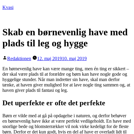
Videre
Kvasi
til
indhold
Skab en børnevenlig have med
plads til leg og hygge
Posted
Redaktionen
12. maj 2019
10. maj 2019
by
En børnevenlig have kan være mange ting, men én ting er sikkert –
der skal være plads til at forældre og børn kan have nogle gode og
hyggelige stunder. Når man indretter sin have, skal man derfor
tænke, at haven giver mulighed for at lave nogle ting sammen og, at
haven giver plads til fantasi og leg.
Det uperfekte er ofte det perfekte
Børn er vilde med at gå på opdagelse i naturen, og derfor behøver
en børnevenlig have ikke at være perfekt vedligeholdt. En have med
snorlige bede og blomsterrækker vil nok virke kedeligt for de fleste
børn. Derfor er det kun godt, hvis en del af have er overladt lidt til