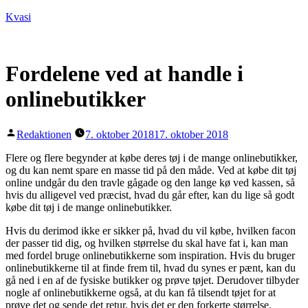
Videre
Kvasi
til
indhold
Fordelene ved at handle i
onlinebutikker
Posted
Redaktionen
7. oktober 2018
17. oktober 2018
by
Flere og flere begynder at købe deres tøj i de mange onlinebutikker,
og du kan nemt spare en masse tid på den måde. Ved at købe dit tøj
online undgår du den travle gågade og den lange kø ved kassen, så
hvis du alligevel ved præcist, hvad du går efter, kan du lige så godt
købe dit tøj i de mange onlinebutikker.
Hvis du derimod ikke er sikker på, hvad du vil købe, hvilken facon
der passer tid dig, og hvilken størrelse du skal have fat i, kan man
med fordel bruge onlinebutikkerne som inspiration. Hvis du bruger
onlinebutikkerne til at finde frem til, hvad du synes er pænt, kan du
gå ned i en af de fysiske butikker og prøve tøjet. Derudover tilbyder
nogle af onlinebutikkerne også, at du kan få tilsendt tøjet for at
prøve det og sende det retur, hvis det er den forkerte størrelse.