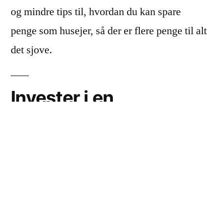
og mindre tips til, hvordan du kan spare
penge som husejer, så der er flere penge til alt
det sjove.
Invester i en
varmepumpe
Med en varmepumpe er der mange penge at
spare årligt på din varmeregning. En
varmepumpe fungerer ved at omdanne
udendørsluft til henholdsvis varm eller kold