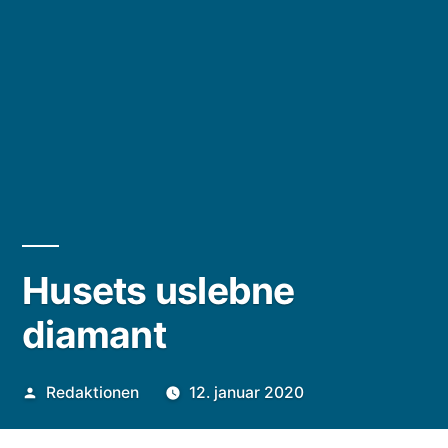
Husets uslebne
diamant
Posted
Redaktionen
12. januar 2020
by