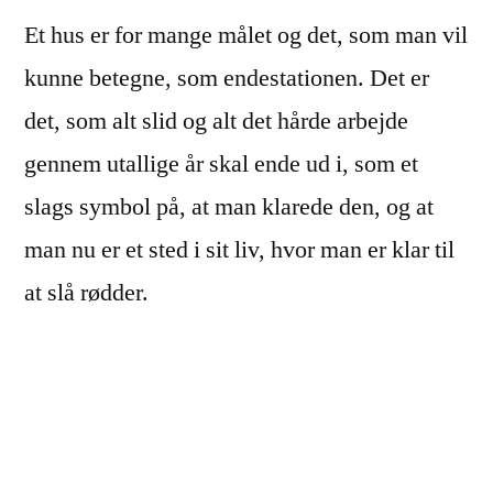
Et hus er for mange målet og det, som man vil
kunne betegne, som endestationen. Det er
det, som alt slid og alt det hårde arbejde
gennem utallige år skal ende ud i, som et
slags symbol på, at man klarede den, og at
man nu er et sted i sit liv, hvor man er klar til
at slå rødder.
At slå rødder er også noget, som der hører
huset til. Først skal i, som mennesker, måske
kommende forældre, slå rødder. Det er i form