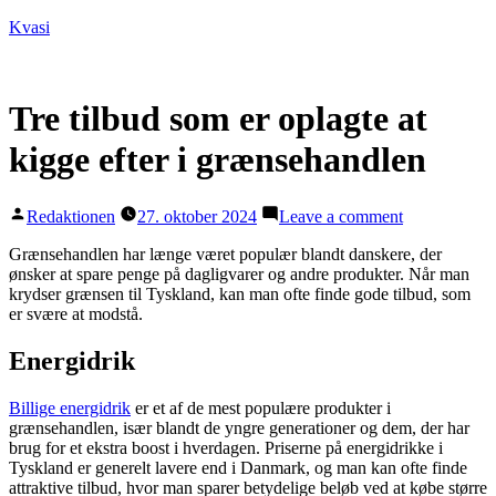
Videre
Kvasi
til
indhold
Tre tilbud som er oplagte at
kigge efter i grænsehandlen
Posted
on
Redaktionen
27. oktober 2024
Leave a comment
by
Tre
tilbud
Grænsehandlen har længe været populær blandt danskere, der
som
ønsker at spare penge på dagligvarer og andre produkter. Når man
er
krydser grænsen til Tyskland, kan man ofte finde gode tilbud, som
oplagte
er svære at modstå.
at
kigge
Energidrik
efter
i
Billige energidrik
er et af de mest populære produkter i
grænsehandl
grænsehandlen, især blandt de yngre generationer og dem, der har
brug for et ekstra boost i hverdagen. Priserne på energidrikke i
Tyskland er generelt lavere end i Danmark, og man kan ofte finde
attraktive tilbud, hvor man sparer betydelige beløb ved at købe større