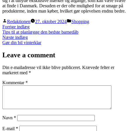
sig i at tilbyde eksklusive mærker og årgange, som kan være svære
at finde i Danmark. Desuden er der ofte mulighed for at smage på
produkterne, inden man køber, hvilket gør oplevelsen endnu bedre.
Posted
Posted
Redaktionen
27. oktober 2024
Shopping
by
in
Indlægsnavigation
Previous
Forrige indlæg
post:
Tips til at planlægge den bedste barnedåb
Next
Næste indlæg
post:
Gør din bil vinterklar
Leave a comment
Din e-mailadresse vil ikke blive publiceret.
Krævede felter er
markeret med
*
Kommentar
*
Navn
*
E-mail
*