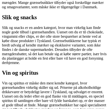
mængder. Mange grænsebutikker tilbyder også forskellige mærker
og smagsvarianter, som måske ikke er tilgængelige i Danmark.
Slik og snacks
Slik og snacks er en anden kategori, hvor man virkelig kan finde
nogle gode tilbud i grænsehandlen. Uanset om du er til chokolade,
vingummi eller chips, er der ofte store besparelser at hente ved at
købe disse produkter i Tyskland. Grænsebutikkerne har typisk et
bredt udvalg af kendte mærker og eksklusive varianter, som ikke
findes i de danske supermarkeder. Desuden tilbyder de ofte
mængderabatter, så det kan betale sig at købe større partier, især hvis
du planlægger at holde en fest eller bare vil have en god forsyning
derhjemme.
Vin og spiritus
Vin og spiritus er måske den mest kendte kategori, hvor
grænsehandlen virkelig skiller sig ud. Priserne på alkoholholdige
drikkevarer er betydeligt lavere i Tyskland, og udvalget er enormt.
Uanset om du leder efter en god flaske vin til middagen, en speciel
spiritus til samlingen eller bare vil fylde barskabet op, er der masser
af gode tilbud at finde. Mange grænsebutikker har også specialiseret