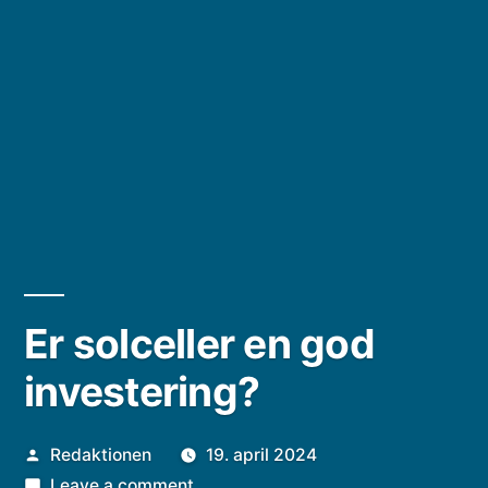
Er solceller en god
investering?
Posted
Redaktionen
19. april 2024
by
on
Leave a comment