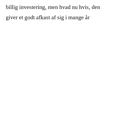
billig investering, men hvad nu hvis, den
giver et godt afkast af sig i mange år
fremover?
Lad os se nærmere på økonomien og
miljøgevinsten ved solcelleanlæg.
Økonomisk afkast og
besparelse
Et af de mest interessante spørgsmål for