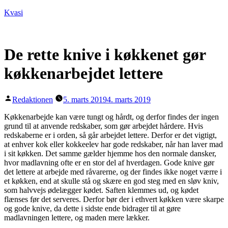
Videre
Kvasi
til
indhold
De rette knive i køkkenet gør
køkkenarbejdet lettere
Posted
Redaktionen
5. marts 2019
4. marts 2019
by
Køkkenarbejde kan være tungt og hårdt, og derfor findes der ingen
grund til at anvende redskaber, som gør arbejdet hårdere. Hvis
redskaberne er i orden, så går arbejdet lettere. Derfor er det vigtigt,
at enhver kok eller kokkeelev har gode redskaber, når han laver mad
i sit køkken. Det samme gælder hjemme hos den normale dansker,
hvor madlavning ofte er en stor del af hverdagen. Gode knive gør
det lettere at arbejde med råvarerne, og der findes ikke noget værre i
et køkken, end at skulle stå og skære en god steg med en sløv kniv,
som halvvejs ødelægger kødet. Saften klemmes ud, og kødet
flænses før det serveres. Derfor bør der i ethvert køkken være skarpe
og gode knive, da dette i sidste ende bidrager til at gøre
madlavningen lettere, og maden mere lækker.