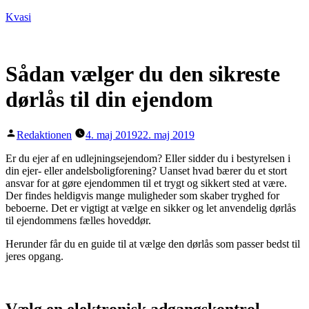
Videre
Kvasi
til
indhold
Sådan vælger du den sikreste
dørlås til din ejendom
Posted
Redaktionen
4. maj 2019
22. maj 2019
by
Er du ejer af en udlejningsejendom? Eller sidder du i bestyrelsen i
din ejer- eller andelsboligforening? Uanset hvad bærer du et stort
ansvar for at gøre ejendommen til et trygt og sikkert sted at være.
Der findes heldigvis mange muligheder som skaber tryghed for
beboerne. Det er vigtigt at vælge en sikker og let anvendelig dørlås
til ejendommens fælles hoveddør.
Herunder får du en guide til at vælge den dørlås som passer bedst til
jeres opgang.
Vælg en elektronisk adgangskontrol